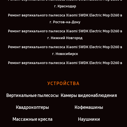
г. Краснодар
Ремонт вертикального пылесоса Xiaomi SWDK Electric Mop D260 в
г. Ростов-на-Дону
Ремонт вертикального пылесоса Xiaomi SWDK Electric Mop D260 в
г. Нижний Новгород
Ремонт вертикального пылесоса Xiaomi SWDK Electric Mop D260 в
г. Новосибирск
Ремонт вертикального пылесоса Xiaomi SWDK Electric Mop D260 в
г. Челябинск
Ремонт вертикального пылесоса Xiaomi SWDK Electric Mop D260 в
УСТРОЙСТВА
г. Екатеринбург
Ремонт вертикального пылесоса Xiaomi SWDK Electric Mop D260 в
Вертикальные пылесосы
Камеры видеонаблюдения
г. Казань
Квадрокоптеры
Кофемашины
Ремонт вертикального пылесоса Xiaomi SWDK Electric Mop D260 в
г. Москва
Массажные кресла
Наушники