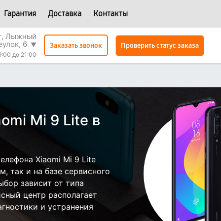
Гарантия
Доставка
Контакты
г, Лыжный
еулок, 6
▼
Проверить статус заказа
Заказать звонок
9:00 до 21:00
mi Mi 9 Lite в
лефона Xiaomi Mi 9 Lite
, так и на базе сервисного
ыбор зависит от типа
исный центр располагает
гностики и устранения